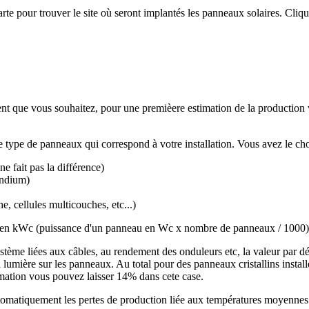
rte pour trouver le site où seront implantés les panneaux solaires. Cliq
nt que vous souhaitez, pour une premièere estimation de la production
 type de panneaux qui correspond à votre installation. Vous avez le cho
e fait pas la différence)
indium)
, cellules multicouches, etc...)
on en kWc (puissance d'un panneau en Wc x nombre de panneaux / 1000)
ystème liées aux câbles, au rendement des onduleurs etc, la valeur par
la lumière sur les panneaux. Au total pour des panneaux cristallins insta
imation vous pouvez laisser 14% dans cete case.
matiquement les pertes de production liée aux températures moyennes r