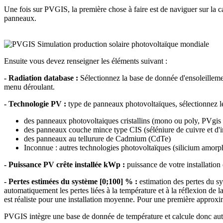
Une fois sur PVGIS, la première chose à faire est de naviguer sur la ca
panneaux.
Ensuite vous devez renseigner les éléments suivant :
- Radiation database :
Sélectionnez la base de donnée d'ensoleilleme
menu déroulant.
- Technologie PV :
type de panneaux photovoltaïques, sélectionnez le
des panneaux photovoltaiques cristallins (mono ou poly, PVgis n
des panneaux couche mince type CIS (séléniure de cuivre et d'
des panneaux au tellurure de Cadmium (CdTe)
Inconnue : autres technologies photovoltaïques (silicium amorphe
- Puissance PV crête installée kWp :
puissance de votre installati
- Pertes estimées du système [0;100] % :
estimation des pertes du s
automatiquement les pertes liées à la température et à la réflexion de 
est réaliste pour une installation moyenne. Pour une première approx
PVGIS intègre une base de donnée de température et calcule donc auto