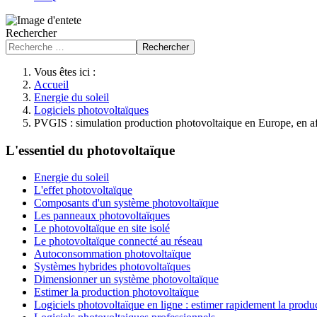
Rechercher
Rechercher
Vous êtes ici :
Accueil
Energie du soleil
Logiciels photovoltaïques
PVGIS : simulation production photovoltaique en Europe, en af
L'essentiel du photovoltaïque
Energie du soleil
L'effet photovoltaïque
Composants d'un système photovoltaïque
Les panneaux photovoltaïques
Le photovoltaïque en site isolé
Le photovoltaïque connecté au réseau
Autoconsommation photovoltaïque
Systèmes hybrides photovoltaïques
Dimensionner un système photovoltaïque
Estimer la production photovoltaïque
Logiciels photovoltaïque en ligne : estimer rapidement la produ