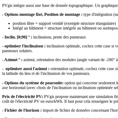
PVgis intègre aussi une base de donnée topographique. Un graphique mo
- Options montage fixé, Position de montage :
type d'intégration (s
position libre = support ventilé (exemple structure triangulaire)
Intégé au bâtiment = structure intégrée au bâtiment ou surimpos
- Inclin. [0;90] ° :
inclinaison, pente des panneaux
- optimiser l'inclinaison :
inclinaison optimale, cochez cette case si v
panneaux solaires.
- Azimut ° :
azimut, orientation des modules (angle variant de -180° à
- optimiser aussi l'azimut :
orientation optimale, cochez cette case s
la latitude du lieu et de l'inclinaison de vos panneaux.
- Options du système de poursuite:
option qui concerne seulement les
axe horizontal (avec choix de l'inclinaison ou inclinaison optimisée sel
Prix de l'électricité PV:
PVgis propose maintenant une simulation financ
coût de l'électricité PV en euro/kWh. Il faut pour cela renseigner le pri
- Fichier de l'horizon :
import de fichier de données concernant l'hor