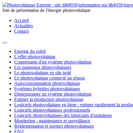
Site de présentation de l'énergie photovoltaïque
Accueil
Actualités
Contact
Energie du soleil
L'effet photovoltaïque
Composants d'un système photovoltaïque
Les panneaux photovoltaïques
Le photovoltaïque en site isolé
Le photovoltaïque connecté au réseau
Autoconsommation photovoltaïque
Systèmes hybrides photovoltaïques
Dimensionner un système photovoltaïque
Estimer la production photovoltaïque
Logiciels photovoltaïque en ligne : estimer rapidement la produ
Logiciels photovoltaiques professionnels
Logiciels photovoltaiques des fabricants d'onduleurs
Monitoring : maintenance et surveillance
Réglementation et normes photovoltaïques
FAQ