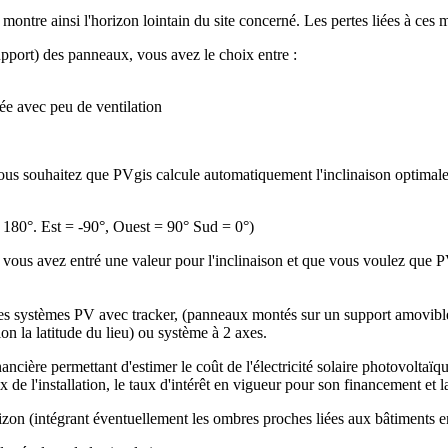
ntre ainsi l'horizon lointain du site concerné. Les pertes liées à ces 
upport) des panneaux, vous avez le choix entre :
ée avec peu de ventilation
ous souhaitez que PVgis calcule automatiquement l'inclinaison optimale e
 180°. Est = -90°, Ouest = 90° Sud = 0°)
i vous avez entré une valeur pour l'inclinaison et que vous voulez que
 systèmes PV avec tracker, (panneaux montés sur un support amovible qui
on la latitude du lieu) ou système à 2 axes.
ière permettant d'estimer le coût de l'électricité solaire photovoltaïqu
x de l'installation, le taux d'intérêt en vigueur pour son financement et 
izon (intégrant éventuellement les ombres proches liées aux bâtiments e