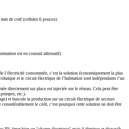
6 mm de coté (cellules 6 pouces).
ommation est en courant alternatif)
ix de l’électricité consommée, c’est la solution économiquement la plus
taïque et le circuit électrique de l’habitation sont indépendants l’un
mmée directement sur place est injectée sur le réseau. Cela peut être
 pompes, etc.).
age) et bascule la production sur un circuit électrique de secours
 considérablement le coût, c’est pourquoi cette solution ne doit être
neau PV émet bien un "champ électrique" mais il diminue et disparaît