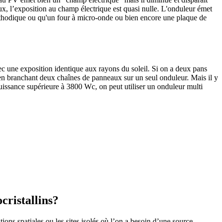
ux, l’exposition au champ électrique est quasi nulle. L'onduleur émet
athodique ou qu'un four à micro-onde ou bien encore une plaque de
 une exposition identique aux rayons du soleil. Si on a deux pans
tes en branchant deux chaînes de panneaux sur un seul onduleur. Mais il y
puissance supérieure à 3800 Wc, on peut utiliser un onduleur multi
cristallins?
ons spatiales ou les sites isolés où l’on a besoin d’une source