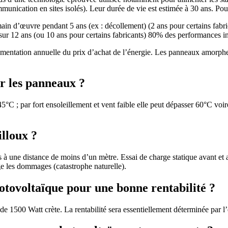
mmunication en sites isolés). Leur durée de vie est estimée à 30 ans. Pour
main d’œuvre pendant 5 ans (ex : décollement) (2 ans pour certains fabri
ur 12 ans (ou 10 ans pour certains fabricants) 80% des performances ini
entation annuelle du prix d’achat de l’énergie. Les panneaux amorphes 
r les panneaux ?
°C ; par fort ensoleillement et vent faible elle peut dépasser 60°C voir
illoux ?
 à une distance de moins d’un mètre. Essai de charge statique avant et
e les dommages (catastrophe naturelle).
hotovoltaïque pour une bonne rentabilité ?
 1500 Watt crète. La rentabilité sera essentiellement déterminée par l’e