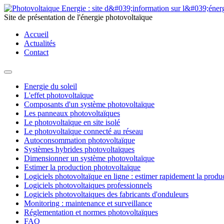
Site de présentation de l'énergie photovoltaïque
Accueil
Actualités
Contact
Energie du soleil
L'effet photovoltaïque
Composants d'un système photovoltaïque
Les panneaux photovoltaïques
Le photovoltaïque en site isolé
Le photovoltaïque connecté au réseau
Autoconsommation photovoltaïque
Systèmes hybrides photovoltaïques
Dimensionner un système photovoltaïque
Estimer la production photovoltaïque
Logiciels photovoltaïque en ligne : estimer rapidement la produ
Logiciels photovoltaiques professionnels
Logiciels photovoltaiques des fabricants d'onduleurs
Monitoring : maintenance et surveillance
Réglementation et normes photovoltaïques
FAQ