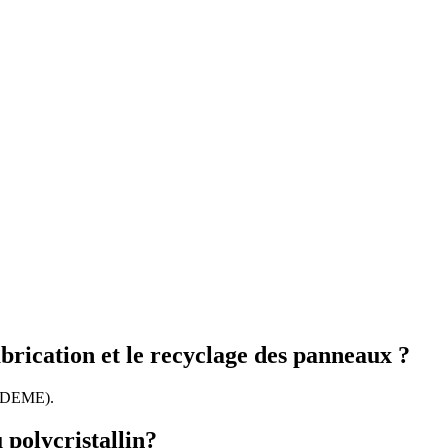
abrication et le recyclage des panneaux ?
 ADEME).
u polycristallin?