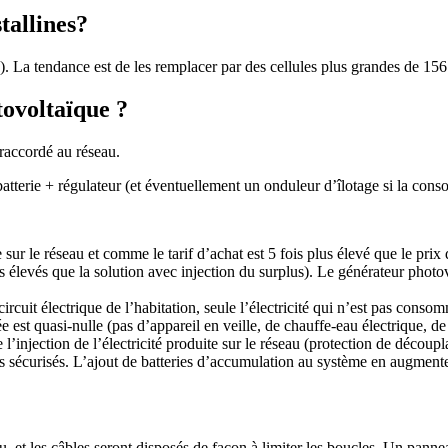
tallines?
). La tendance est de les remplacer par des cellules plus grandes de 15
tovoltaïque ?
 raccordé au réseau.
batterie + régulateur (et éventuellement un onduleur d’îlotage si la cons
ée sur le réseau et comme le tarif d’achat est 5 fois plus élevé que le pr
élevés que la solution avec injection du surplus). Le générateur photovol
circuit électrique de l’habitation, seule l’électricité qui n’est pas conso
 est quasi-nulle (pas d’appareil en veille, de chauffe-eau électrique, de
l’injection de l’électricité produite sur le réseau (protection de découpl
tes sécurisés. L’ajout de batteries d’accumulation au système en augmente
nu, et les câbles seront disposés de façon à limiter les boucles. Un pan