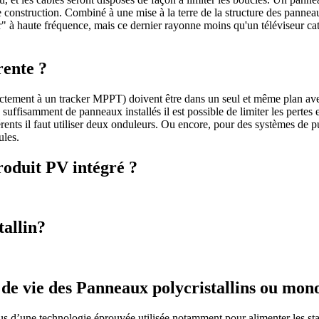
e construction. Combiné à une mise à la terre de la structure des pannea
" à haute fréquence, mais ce dernier rayonne moins qu'un téléviseur c
rente ?
tement à un tracker MPPT) doivent être dans un seul et même plan avec
 y a suffisamment de panneaux installés il est possible de limiter les per
rents il faut utiliser deux onduleurs. Ou encore, pour des systèmes de 
les.
roduit PV intégré ?
.
tallin?
e de vie des Panneaux polycristallins ou mono
s d’une technologie éprouvée utilisée notamment pour alimenter les stati