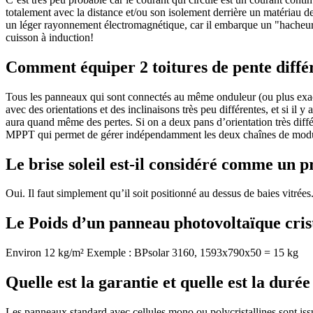
totalement avec la distance et/ou son isolement derrière un matériau d
un léger rayonnement électromagnétique, car il embarque un "hacheur
cuisson à induction!
Comment équiper 2 toitures de pente diffé
Tous les panneaux qui sont connectés au même onduleur (ou plus exac
avec des orientations et des inclinaisons très peu différentes, et si il
aura quand même des pertes. Si on a deux pans d’orientation très diffé
MPPT qui permet de gérer indépendamment les deux chaînes de modu
Le brise soleil est-il considéré comme un p
Oui. Il faut simplement qu’il soit positionné au dessus de baies vitrées
Le Poids d’un panneau photovoltaïque cris
Environ 12 kg/m² Exemple : BPsolar 3160, 1593x790x50 = 15 kg
Quelle est la garantie et quelle est la duré
Les panneaux standard avec cellules mono ou polycristallines sont issu