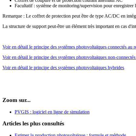
Coffret de coupure et de protection courant alternatif AC
Facultatif : système de monitoring/supervision pour enregistrer
Remarque : Le coffret de protection peut être de type AC/DC en intégr
La structure de support peut-être un élément très important en cas d'in
Voir en détail le principe des systèmes photovoltaïques connectés au 
Voir en détail le principe des systèmes photovoltaïques non-connectés
Voir en détail le principe des systèmes photovoltaïques hybrides
Zoom sur...
PVGIS : logiciel en ligne de simulation
Articles les plus consultés
Estimer la production photovoltaïque : formule et méthode