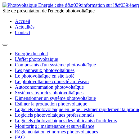
Site de présentation de l'énergie photovoltaïque
Accueil
Actualités
Contact
Energie du soleil
L'effet photovoltaïque
Composants d'un système photovoltaïque
Les panneaux photovoltaïques
Le photovoltaïque en site isolé
Le photovoltaïque connecté au réseau
Autoconsommation photovoltaïque
Systèmes hybrides photovoltaïques
Dimensionner un système photovoltaïque
Estimer la production photovoltaïque
Logiciels photovoltaïque en ligne : estimer rapidement la produ
Logiciels photovoltaiques professionnels
Logiciels photovoltaiques des fabricants d'onduleurs
Monitoring : maintenance et surveillance
Réglementation et normes photovoltaïques
FAQ