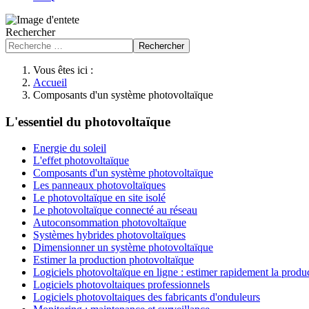
Rechercher
Rechercher
Vous êtes ici :
Accueil
Composants d'un système photovoltaïque
L'essentiel du photovoltaïque
Energie du soleil
L'effet photovoltaïque
Composants d'un système photovoltaïque
Les panneaux photovoltaïques
Le photovoltaïque en site isolé
Le photovoltaïque connecté au réseau
Autoconsommation photovoltaïque
Systèmes hybrides photovoltaïques
Dimensionner un système photovoltaïque
Estimer la production photovoltaïque
Logiciels photovoltaïque en ligne : estimer rapidement la produ
Logiciels photovoltaiques professionnels
Logiciels photovoltaiques des fabricants d'onduleurs