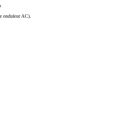
b
tie onduleur AC).