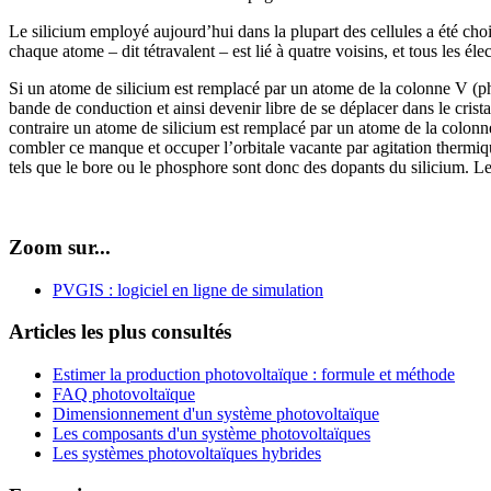
Le silicium employé aujourd’hui dans la plupart des cellules a été cho
chaque atome – dit tétravalent – est lié à quatre voisins, et tous les él
Si un atome de silicium est remplacé par un atome de la colonne V (phos
bande de conduction et ainsi devenir libre de se déplacer dans le cristal
contraire un atome de silicium est remplacé par un atome de la colonne 
combler ce manque et occuper l’orbitale vacante par agitation thermiqu
tels que le bore ou le phosphore sont donc des dopants du silicium. L
Zoom sur...
PVGIS : logiciel en ligne de simulation
Articles les plus consultés
Estimer la production photovoltaïque : formule et méthode
FAQ photovoltaïque
Dimensionnement d'un système photovoltaïque
Les composants d'un système photovoltaïques
Les systèmes photovoltaïques hybrides