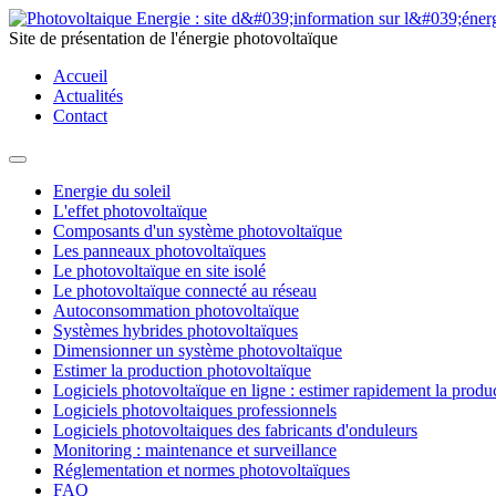
Site de présentation de l'énergie photovoltaïque
Accueil
Actualités
Contact
Energie du soleil
L'effet photovoltaïque
Composants d'un système photovoltaïque
Les panneaux photovoltaïques
Le photovoltaïque en site isolé
Le photovoltaïque connecté au réseau
Autoconsommation photovoltaïque
Systèmes hybrides photovoltaïques
Dimensionner un système photovoltaïque
Estimer la production photovoltaïque
Logiciels photovoltaïque en ligne : estimer rapidement la produ
Logiciels photovoltaiques professionnels
Logiciels photovoltaiques des fabricants d'onduleurs
Monitoring : maintenance et surveillance
Réglementation et normes photovoltaïques
FAQ