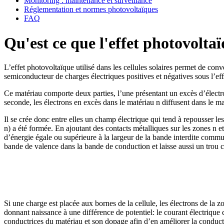
Monitoring : maintenance et surveillance
Réglementation et normes photovoltaïques
FAQ
Qu'est ce que l'effet photovolta
L’effet photovoltaïque utilisé dans les cellules solaires permet de conv
semiconducteur de charges électriques positives et négatives sous l’eff
Ce matériau comporte deux parties, l’une présentant un excès d’électro
seconde, les électrons en excès dans le matériau n diffusent dans le m
Il se crée donc entre elles un champ électrique qui tend à repousser les
n) a été formée. En ajoutant des contacts métalliques sur les zones n et
d’énergie égale ou supérieure à la largeur de la bande interdite commu
bande de valence dans la bande de conduction et laisse aussi un trou c
Si une charge est placée aux bornes de la cellule, les électrons de la z
donnant naissance à une différence de potentiel: le courant électrique c
conductrices du matériau et son dopage afin d’en améliorer la conducti