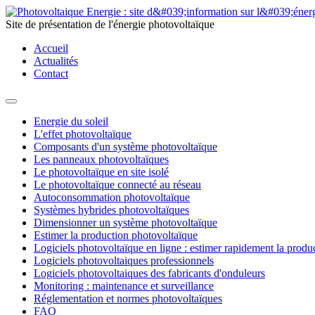
Site de présentation de l'énergie photovoltaïque
Accueil
Actualités
Contact
Energie du soleil
L'effet photovoltaïque
Composants d'un système photovoltaïque
Les panneaux photovoltaïques
Le photovoltaïque en site isolé
Le photovoltaïque connecté au réseau
Autoconsommation photovoltaïque
Systèmes hybrides photovoltaïques
Dimensionner un système photovoltaïque
Estimer la production photovoltaïque
Logiciels photovoltaïque en ligne : estimer rapidement la produ
Logiciels photovoltaiques professionnels
Logiciels photovoltaiques des fabricants d'onduleurs
Monitoring : maintenance et surveillance
Réglementation et normes photovoltaïques
FAQ